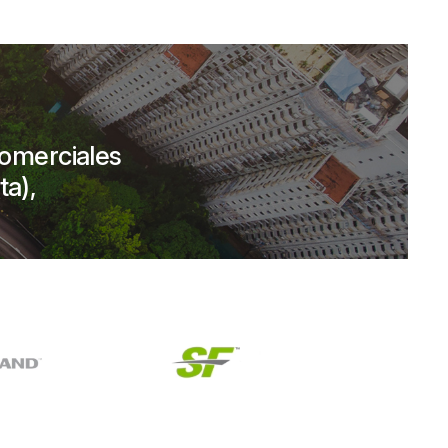
comerciales
ta),