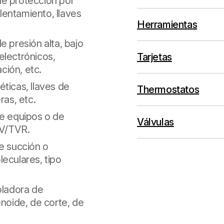
de protección por
entamiento, llaves
Herramientas
e presión alta, bajo
electrónicos,
Tarjetas
ción, etc.
ticas, llaves de
Thermostatos
ras, etc.
de equipos o de
Válvulas
V/TVR.
e succión o
eculares, tipo
oladora de
enoide, de corte, de