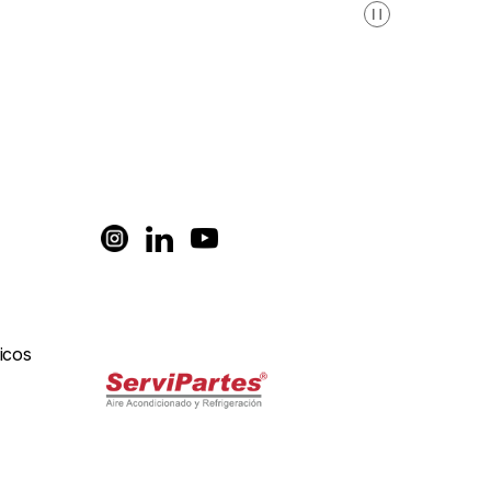
Pausa
icos