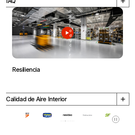
IAQ
R
e
p
r
o
d
u
c
i
r
Resiliencia
Calidad de Aire Interior
Pausa