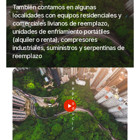
También contamos en algunas
localidades con equipos residenciales y
comerciales livianos de reemplazo,
unidades de enfriamiento portátiles
(alquiler o renta), compresores
industriales, suministros y serpentinas de
reemplazo
R
e
p
r
o
d
u
c
i
r