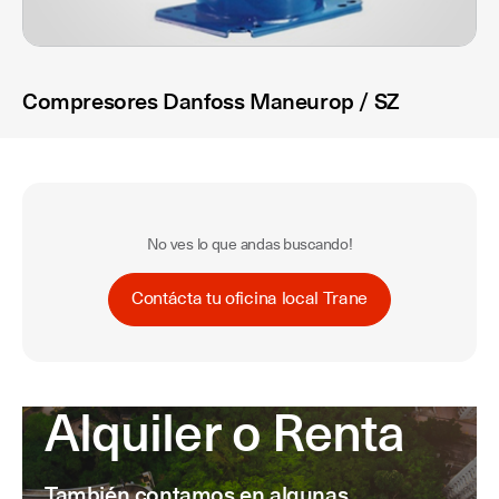
Compresores Danfoss Maneurop / SZ
No ves lo que andas buscando!
Contácta tu oficina local Trane
Alquiler o Renta
También contamos en algunas