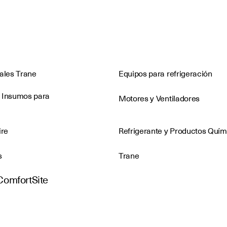
nales Trane
Equipos para refrigeración
 Insumos para
Motores y Ventiladores
ire
Refrigerante y Productos Quím
s
Trane
ComfortSite