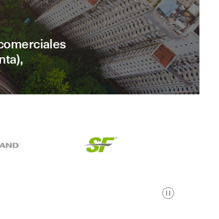
 comerciales
nta),
Pausa