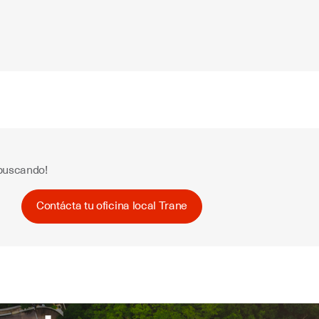
buscando!
Contácta tu oficina local Trane