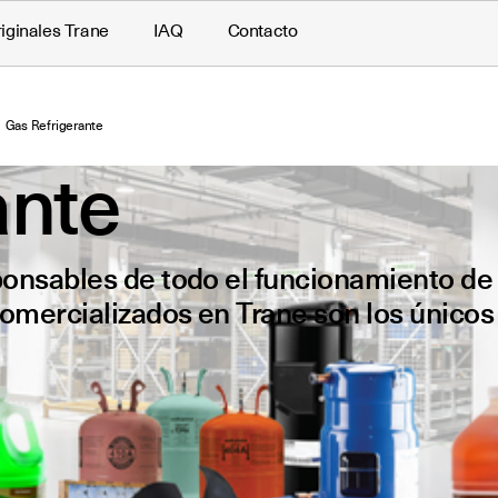
iginales Trane
IAQ
Contacto
Gas Refrigerante
ante
sponsables de todo el funcionamiento de
 comercializados en Trane son los únicos