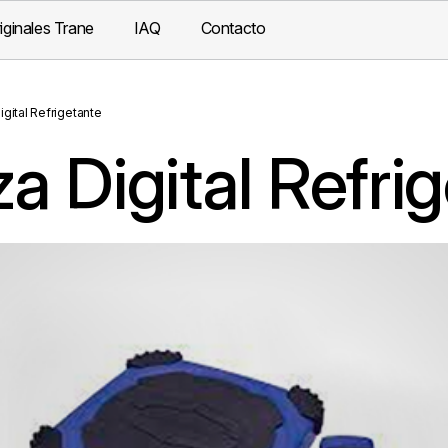
iginales Trane
IAQ
Contacto
igital Refrigetante
a Digital Refri