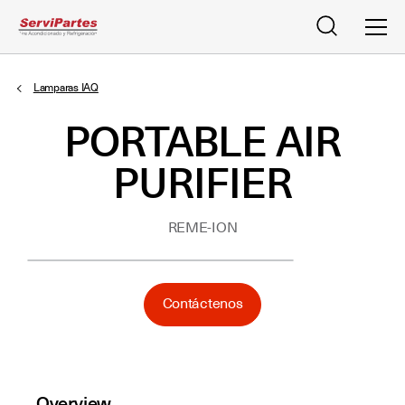
Buscar
Men
Lamparas IAQ
PORTABLE AIR
PURIFIER
REME-ION
Contáctenos
Overview