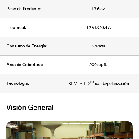
Peso de Producto:
13.6 oz.
Electrical:
12 VDC 0.4 A
Consumo de Energía:
5 watts
Área de Cobertura:
200 sq. ft.
TM
Tecnología:
REME-LED
con bi-polarización
Visión General