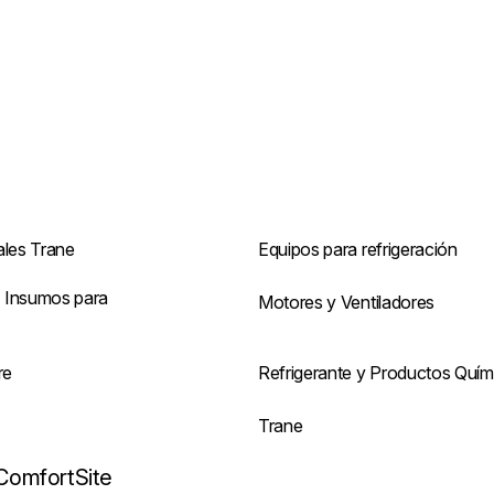
ales Trane
Equipos para refrigeración
 Insumos para
Motores y Ventiladores
re
Refrigerante y Productos Quím
s
Trane
ComfortSite