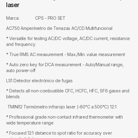
laser
Marca: CPS - PRO SET
AC750 Amperímetro de Tenazas AC/CD Multifuncional
* Versatile for testing AC/DC voltage, AC/DC current, resistance
and frequency
* True RMS AC measurement - Max./Min. value measurement
* Auto zero key for DCA measurement - Auto/Manual range,
auto power-off
LS1 Detector electrónico de fugas
* Detects all non-combustible CFC, HCFC, HFC, SF6 gases and
blends
TMINI12 Termómetro infrarojo laser (-60°C a 500°C) 12:1
* Professional grade non-contact infrared thermometer with
wide temperature range
* Focused 12:1 distance to spot ratio for accuracy over