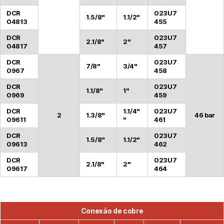
DCR
023U7
1.5/8"
1.1/2"
04813
455
DCR
023U7
2.1/8"
2"
04817
457
DCR
023U7
7/8"
3/4"
0967
458
DCR
023U7
1.1/8"
1"
0969
459
DCR
1.1/4"
023U7
2
1.3/8"
46 bar
09611
"
461
DCR
023U7
1.5/8"
1.1/2"
09613
462
DCR
023U7
2.1/8"
2"
09617
464
Conexão de cobre