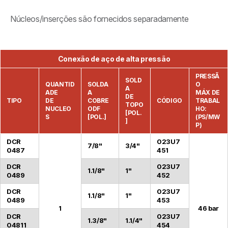
Núcleos/inserções são fornecidos separadamente
Conexão de aço de alta pressão
PRESSÃ
SOLD
QUANTID
SOLDA
O
A
ADE
A
MÁX DE
DE
TIPO
DE
COBRE
CÓDIGO
TRABAL
TOPO
NUCLEO
ODF
HO:
[POL.
S
[POL.]
(PS/MW
]
P)
DCR
023U7
7/8"
3/4"
0487
451
DCR
023U7
1.1/8"
1"
0489
452
DCR
023U7
1.1/8"
1"
0489
453
1
46 bar
DCR
023U7
1.3/8"
1.1/4"
04811
454