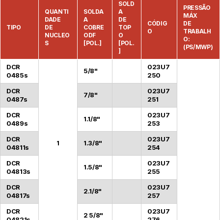
SOLD
PRESSÃO
QUANTI
SOLDA
A
MÁX
DADE
A
DE
CÓDIG
DE
TIPO
DE
COBRE
TOP
O
TRABALH
NUCLEO
ODF
O
O:
S
[POL.]
[POL.
(PS/MWP)
]
DCR
023U7
5/8"
0485s
250
DCR
023U7
7/8"
0487s
251
DCR
023U7
1.1/8"
0489s
253
DCR
023U7
1
1.3/8"
04811s
254
DCR
023U7
1.5/8"
04813s
255
DCR
023U7
2.1/8"
04817s
257
DCR
023U7
2 5/8"
04821s
276