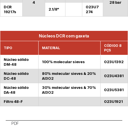
4
28 bar
DCR
023U7
2.1/8"
19217s
274
Núcleos DCR com gaxeta
CÓDIGO 8
TIPO
MATERIAL
PÇS
Núcleo sólido
100% molecular sieves
023U1392
DM-48
Núcleo sólido
80% molecular sieves & 20%
023U4381
DC-48
Al3O2
Núcleo sólido
30% molecular sieves & 70%
023U5381
DA-48
Al3O2
Filtro 48-F
023U1921
PDF