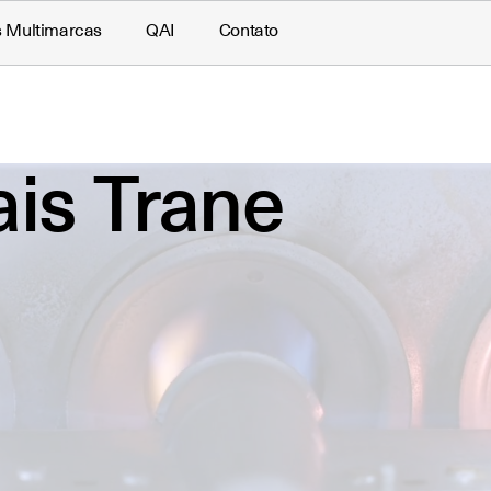
s Multimarcas
QAI
Contato
ais Trane