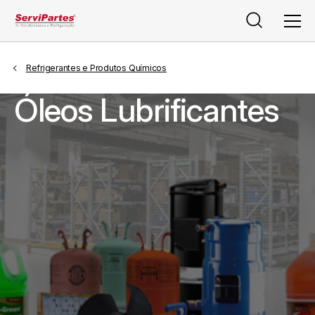
Pesquisar
Men
Refrigerantes e Produtos Químicos
Óleos Lubrificantes