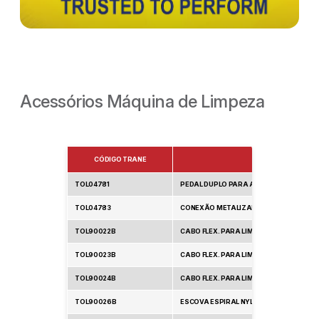
Acessórios Máquina de Limpeza
CÓDIGO TRANE
TOL04781
PEDAL DUPLO PARA ACIONAMENTO
TOL04783
CONEXÃO METALIZADA PARA TUBO - DISP
TOL90022B
CABO FLEX. PARA LIMPEZA DE TUBOS-1/
TOL90023B
CABO FLEX. PARA LIMPEZA DE TUBOS-1/
TOL90024B
CABO FLEX. PARA LIMPEZA DE TUBOS-1/2
TOL90026B
ESCOVA ESPIRAL NYLON 3/8 P/LIMP.TB -