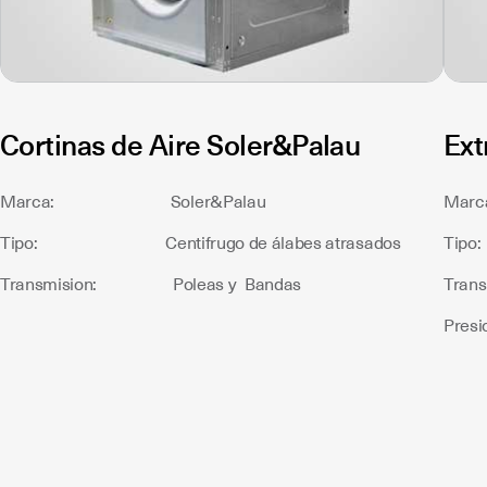
Cortinas de Aire Soler&Palau
Ext
Marca: Soler&Palau
Ma
Tipo: Centifrugo de álabes atrasados
Tip
Transmision: Poleas y Bandas
Tran
Pre