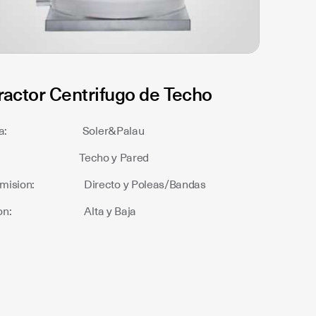
ractor Centrifugo de Techo
rca: Soler&Palau
o: Techo y Pared
smision: Directo y Poleas/Bandas
sion: Alta y Baja