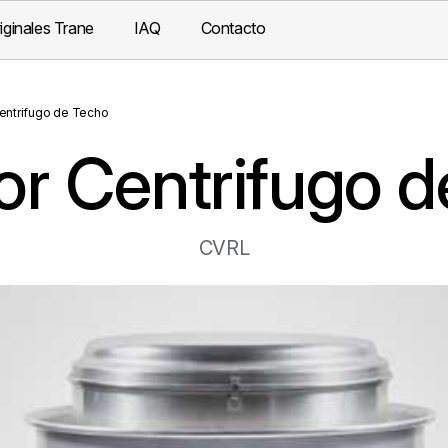
iginales Trane
IAQ
Contacto
Centrifugo de Techo
or Centrifugo 
CVRL