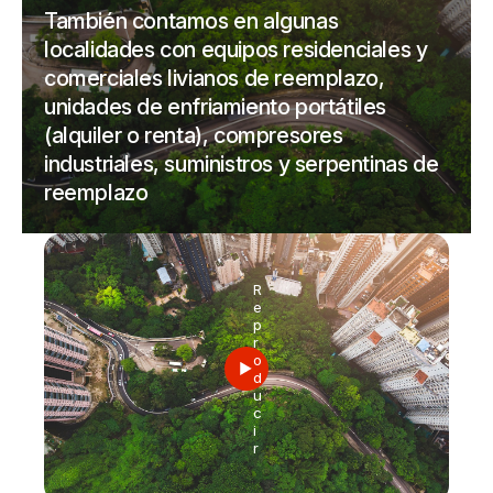
También contamos en algunas
localidades con equipos residenciales y
comerciales livianos de reemplazo,
unidades de enfriamiento portátiles
(alquiler o renta), compresores
industriales, suministros y serpentinas de
reemplazo
R
e
p
r
o
d
u
c
i
r