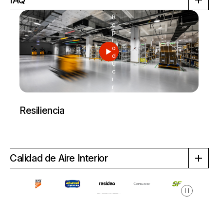
R
e
p
r
o
d
u
c
i
r
Resiliencia
Calidad de Aire Interior
Pausa