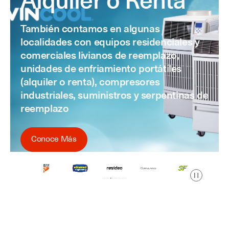
También contamos en algunas
localidades con equipos residenciales y
comerciales livianos de reemplazo,
unidades de enfriamiento portátiles
(alquiler o renta), compresores
industriales, suministros y serpentinas de
reemplazo
Conoce Más
Pausa