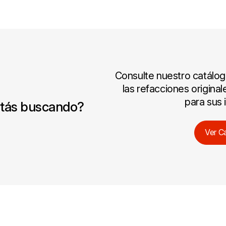
Consulte nuestro catálo
las refacciones origina
para sus 
stás buscando?
Ver C