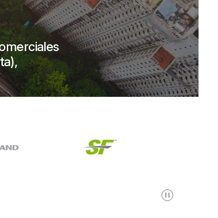
comerciales
ta),
Pausa