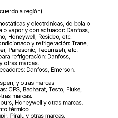
cuerdo a región)
ostáticas y electrónicas, de bola o
a o vapor y con actuador: Danfoss,
mo, Honeywell, Resideo, etc.
ndicionado y refrigeración: Trane,
zer, Panasonic, Tecumseh, etc.
ra refrigeración: Danfoss,
 y otras marcas.
 secadores: Danfoss, Emerson,
pen, y otras marcas
s: CPS, Bacharat, Testo, Fluke,
otras marcas.
ours, Honeywell y otras marcas.
nto térmico
ir, Piralu y otras marcas.