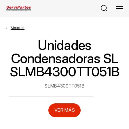
Buscar
Men
Motores
Unidades
Condensadoras SL
SLMB4300TT051B
SLMB4300TT051B
VER MÁS