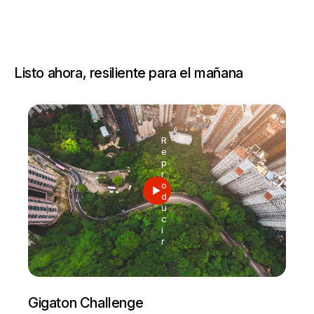
Listo ahora, resiliente para el mañana
R
e
p
r
o
d
u
c
i
r
Gigaton Challenge