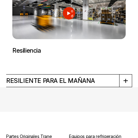
p
r
o
d
u
c
i
r
Resiliencia
RESILIENTE PARA EL MAÑANA
Partes Originales Trane
Equipos para refrigeración