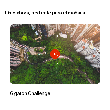
Listo ahora, resiliente para el mañana
R
e
p
r
o
d
u
c
i
r
Gigaton Challenge