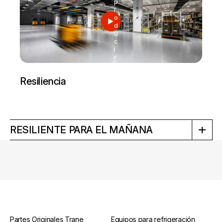
p
r
o
d
u
c
i
r
Resiliencia
RESILIENTE PARA EL MAÑANA
Partes Originales Trane
Equipos para refrigeración