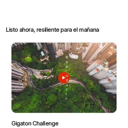
Listo ahora, resiliente para el mañana
R
e
p
r
o
d
u
c
i
r
Gigaton Challenge