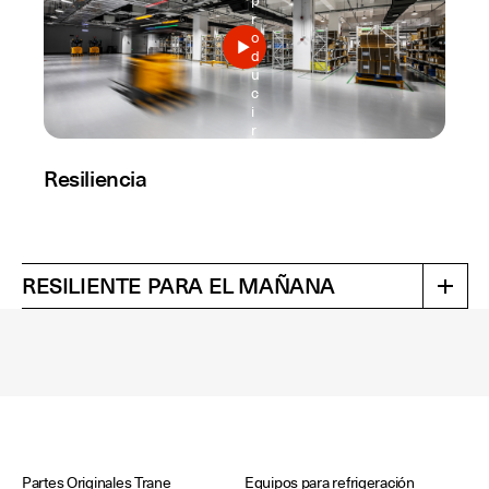
p
r
o
d
u
c
i
r
Resiliencia
RESILIENTE PARA EL MAÑANA
Partes Originales Trane
Equipos para refrigeración