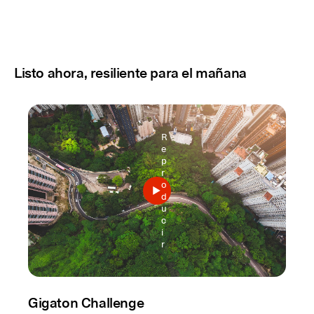
Listo ahora, resiliente para el mañana
R
e
p
r
o
d
u
c
i
r
Gigaton Challenge