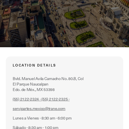
LOCATION DETAILS
Bvld. Manuel Avila Camacho No. 80.B, Col
El Parque Naucalpan
Edo. de Méx., MX 53398
(55) 2122-2324 - (55) 2122-2325 -
servipartes.mexico@trane.com
Lunes a Vienes - 8:30 am - 6:00 pm
Sábado - 8:30 am - 1:00 pm