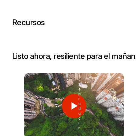
Recursos
Listo ahora, resiliente para el maña
R
e
p
r
o
d
u
c
i
r