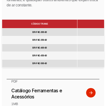
de ar constante.
CÓDIGO TRANE
BR-F4E-300-60
BR-F4E-350-60
BR-F4E-400-60
BR-F4E-450-60
BR-F4E-500-60
PDF
Catálogo Ferramentas e
Acessórios
1MB