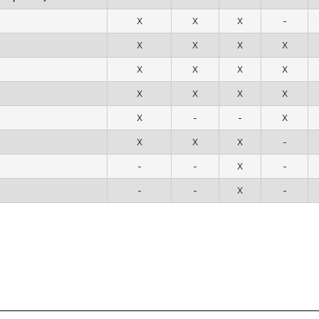
X
X
X
-
X
X
X
X
X
X
X
X
X
X
X
X
X
-
-
X
X
X
X
-
-
-
X
-
-
-
X
-