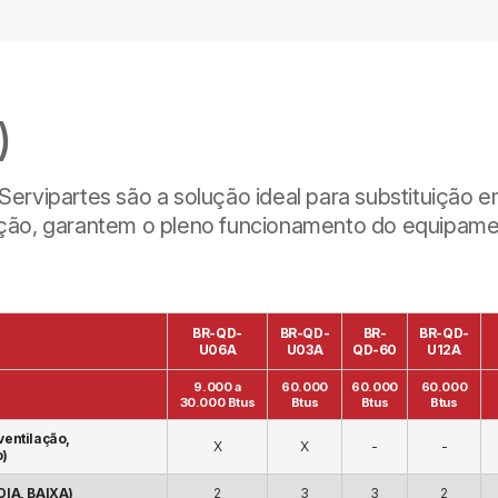
)
 Servipartes são a solução ideal para substituição
lação, garantem o pleno funcionamento do equipame
BR-QD-
BR-QD-
BR-
BR-QD-
U06A
U03A
QD-60
U12A
9.000 a
60.000
60.000
60.000
30.000 Btus
Btus
Btus
Btus
ventilação,
X
X
-
-
o)
DIA, BAIXA)
2
3
3
2