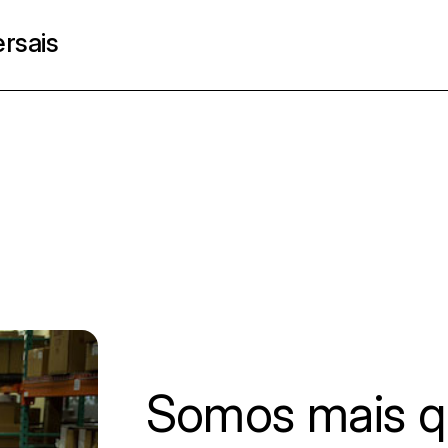
rsais
Somos mais q