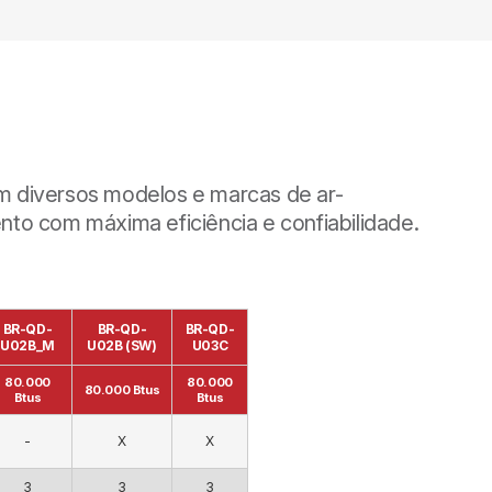
 em diversos modelos e marcas de ar-
nto com máxima eficiência e confiabilidade.
BR-QD-
BR-QD-
BR-QD-
U02B_M
U02B (SW)
U03C
80.000
80.000
80.000 Btus
Btus
Btus
-
X
X
3
3
3