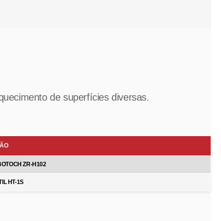
quecimento de superfícies diversas.
ÇÃO
BOTOCH ZR-H102
IL HT-1S