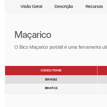
Visão Geral
Descrição
Recursos
Maçarico
O Bico Maçarico portátil é uma ferramenta ut
CÓDIGO TRANE
BR-H102
BR-HT-1S