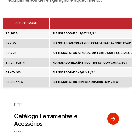
CÓDIGO TRANE
BR-195A
FLANGEADOR 45° - 3/16” X 5/8”
BR-525
FLANGEADOR EXCÊNTRICO COM CATRACA - 3/16” X 5/8”
BR-278
KIT FLANGEADOR ALARGADOR + CATRACA + CORTADOR + 
BR-LT-808-N
FLANGEADOR EXCÊNTRICO - 1/4”x 3” COM CATACRA 4”
BR-LT-203
FLANGEADOR 45° - 5/8” x 1.1/8”
BR-LT-275A
KIT FLANGEADOR COM ALARGADOR -1/8” x 3/4"
PDF
Catálogo Ferramentas e
Acessórios