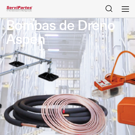
Pesquisar
Men
Bombas de Dreno
Aspen