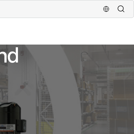
Pesquis
ATENDIMENTO AO CLIENTE WHATSAPP (11) 91358-3747
nd