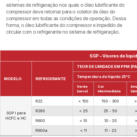
sistemas de refrigeração nos quais o óleo lubrificante do
compressor deve retornar para o coletor de óleo do
compressor em todas as condições de operação. Dessa
forma, o óleo lubrificante do compressor e impedido de
circular com o refrigerante no sistema de refrigeração.
SGP – Visores de líqui
TEOR DE UMIDADE EM PPM (P
Temperatura do líquido 25°C
MODELO
REFRIGERANTE
Verde
Cor
Ama
(seco)
intermediária
(úm
R22
< 150
150 - 300
>
R290
< 25
25 - 50
>
SGP I para
HCFC e HC
R600
< 10
.10 - 20
>
R600a
< 11
.11 - 22
>