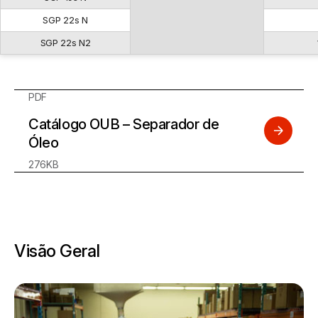
SGP 22s N
SGP 22s N2
PDF
Catálogo OUB – Separador de
Óleo
276KB
Visão Geral