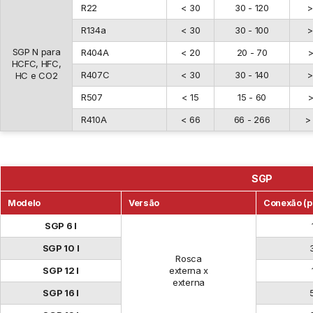
R22
< 30
30 - 120
>
R134a
< 30
30 - 100
>
SGP N para
R404A
< 20
20 - 70
>
HCFC, HFC,
R407C
< 30
30 - 140
>
HC e CO2
R507
< 15
15 - 60
>
R410A
< 66
66 - 266
>
SGP
Modelo
Versão
Conexão (po
SGP 6 I
SGP 10 I
Rosca
SGP 12 I
externa x
externa
SGP 16 I