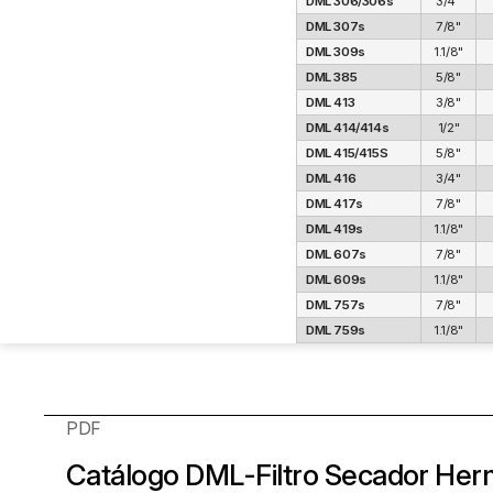
DML 306/306s
3/4"
DML 307s
7/8"
DML 309s
1.1/8"
DML 385
5/8"
DML 413
3/8"
DML 414/414s
1/2"
DML 415/415S
5/8"
DML 416
3/4"
DML 417s
7/8"
DML 419s
1.1/8"
DML 607s
7/8"
DML 609s
1.1/8"
DML 757s
7/8"
DML 759s
1.1/8"
PDF
Catálogo DML-Filtro Secador Her