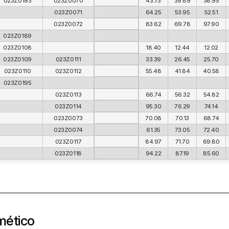
023Z0193
023Z0070
43.73
39.89
38.95
023Z0071
64.25
53.95
52.51
023Z0072
83.62
69.78
97.90
023Z0189
023Z0108
18.40
12.44
12.02
023Z0109
023Z0111
33.39
26.45
25.70
023Z0110
023Z0112
55.48
41.84
40.58
023Z0195
023Z0113
66.74
56.32
54.82
023Z0114
95.30
76.29
74.14
023Z0073
70.08
70.13
68.74
023Z0074
61.35
73.05
72.40
023Z0117
84.97
71.70
69.80
023Z0118
94.22
87.19
85.60
mético