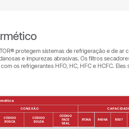
ermético
TOR® protegem sistemas de refrigeração e de ar co
s danosas e impurezas abrasivas. Os filtros secado
com os refrigerantes HFO, HC, HFC e HCFC. Eles s
rmético
CONEXÃO
CAPACIDADE
CÓDIGO
CÓDIGO
CÓDIGO
FACE
R134A
R404A
R507
ROSCA
SOLDA
SEAL