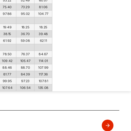
53.22
52.49
60.57
75.40
73.29
81.06
97.86
95.02
104.77
19.49
18.25
18.25
38.15
36.70
39.48
61.92
59.08
62.11
78.50
76.37
84.67
109.42
105.47
114.01
88.46
88.70
107.99
81.77
84.39
117.36
99.95
97.23
107.81
107.64
106.54
135.08