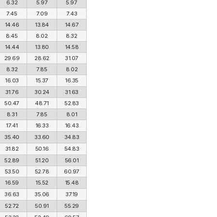
6.32
5.97
5.97
7.45
7.09
7.43
14.46
13.84
14.67
8.45
8.02
8.32
14.44
13.80
14.58
29.69
28.62
31.07
8.32
7.85
8.02
16.03
15.37
16.35
31.76
30.24
31.63
50.47
48.71
52.83
8.31
7.85
8.01
17.41
16.33
16.43
35.40
33.60
34.83
31.82
50.16
54.83
52.89
51.20
56.01
53.50
52.78
60.97
16.59
15.52
15.48
36.63
35.06
37.19
52.72
50.91
55.29