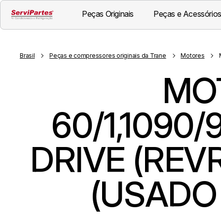
Peças Originais
Peças e Acessórios
Brasil
Peças e compressores originais da Trane
Motores
MOT
60/1,1090
DRIVE (REV
(USADO