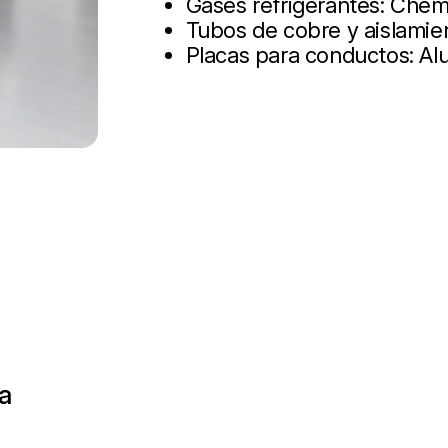
Gases refrigerantes: Chem
Tubos de cobre y aislamie
Placas para conductos: Alup
na
R