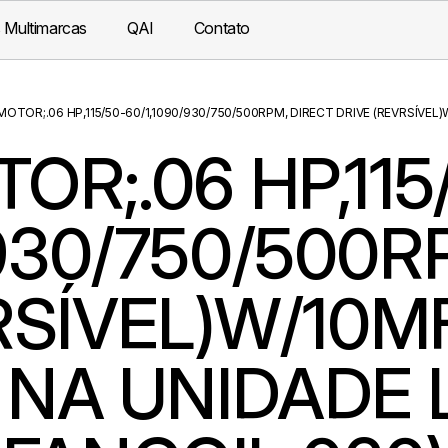
 Multimarcas
QAI
Contato
MOTOR;.06 HP,115/50-60/1,1090/930/750/500RPM, DIRECT DRIVE (REVRSÍVE
OR;.06 HP,115
/930/750/500R
RSÍVEL)W/10M
 NA UNIDADE