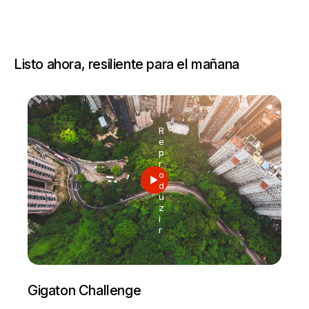
Listo ahora, resiliente para el mañana
R
e
p
r
o
d
u
z
i
r
Gigaton Challenge