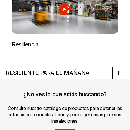
r
o
d
u
z
i
r
Resiliencia
RESILIENTE PARA EL MAÑANA
¿No ves lo que estás buscando?
Consulte nuestro catálogo de productos para obtener las
refacciones originales Trane y partes genéricas para sus
instalaciones.