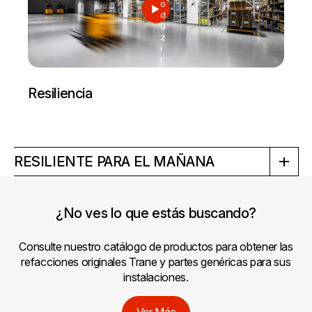
o
d
u
z
i
r
Resiliencia
RESILIENTE PARA EL MAÑANA
¿No ves lo que estás buscando?
Consulte nuestro catálogo de productos para obtener las
refacciones originales Trane y partes genéricas para sus
instalaciones.