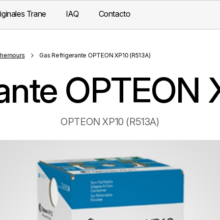
iginales Trane
IAQ
Contacto
Chemours
Gas Refrigerante OPTEON XP10 (R513A)
rante OPTEON 
OPTEON XP10 (R513A)