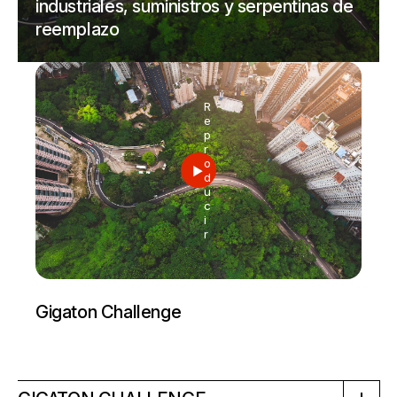
industriales, suministros y serpentinas de
reemplazo
R
e
p
r
o
d
u
c
i
r
Gigaton Challenge