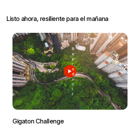
Listo ahora, resiliente para el mañana
R
e
p
r
o
d
u
c
i
r
Gigaton Challenge