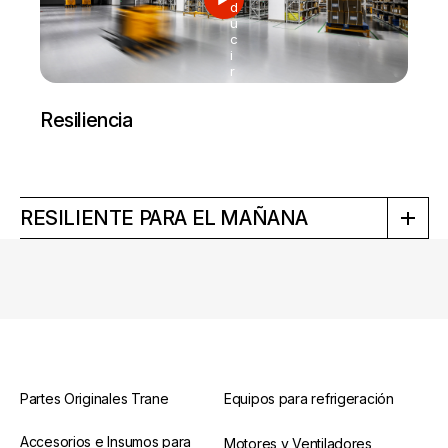
d
u
c
i
r
Resiliencia
RESILIENTE PARA EL MAÑANA
Partes Originales Trane
Equipos para refrigeración
Accesorios e Insumos para
Motores y Ventiladores