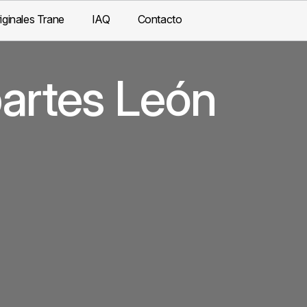
iginales Trane
IAQ
Contacto
partes León