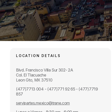
LOCATION DETAILS
Blvd. Francisco Villa Sur 302- 2A
Col. El Tlacuache
Leon Gto, MX 37510
(477)7713 004 - (477)771 92 65 - (477)7719
857
servipartes.mexico@trane.com