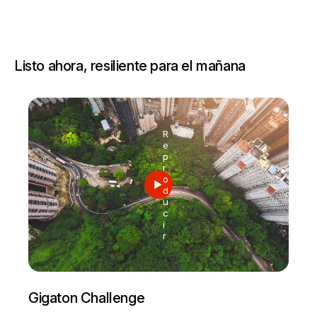
Listo ahora, resiliente para el mañana
R
e
p
r
o
d
u
c
i
r
Gigaton Challenge