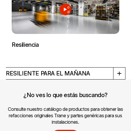
r
o
d
u
c
i
r
Resiliencia
RESILIENTE PARA EL MAÑANA
¿No ves lo que estás buscando?
Consulte nuestro catálogo de productos para obtener las
refacciones originales Trane y partes genéricas para sus
instalaciones.