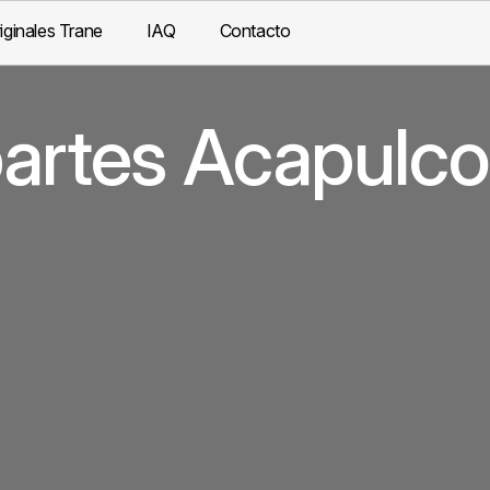
iginales Trane
IAQ
Contacto
partes Acapulco