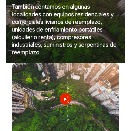
También contamos en algunas
localidades con equipos residenciales y
comerciales livianos de reemplazo,
unidades de enfriamiento portátiles
(alquiler o renta), compresores
industriales, suministros y serpentinas de
reemplazo
R
e
p
r
o
d
u
c
i
r