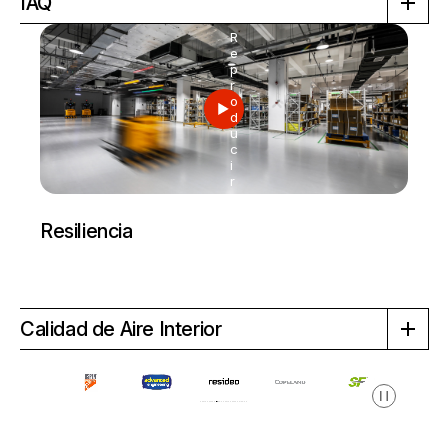
IAQ
R
e
p
r
o
d
u
c
i
r
Resiliencia
Calidad de Aire Interior
Pausa