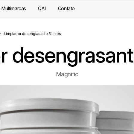
 Multimarcas
QAI
Contato
Limpiador desengrasante 5 Litros
r desengrasante
Magnific