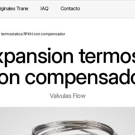
iginales Trane
IAQ
Contacto
n termostatica RFKH con compensador
expansion termo
on compensad
Valvulas Flow