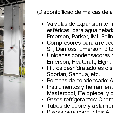
(Disponibilidad de marcas de a
Válvulas de expansión term
esféricas, para agua helad
Emerson, Parker, IMI, Beli
Compresores para aire aco
SF, Danfoss, Emerson, Bit
Unidades condensadoras pa
Emerson, Heatcraft, Elgin,
Filtros deshidratadores o
Sporlan, Sanhua, etc.
Bombas de condensado: As
Instrumentos y herramienta
Mastercool, Fieldpiece, y 
Gases refrigerantes: Chem
Tubos de cobre y aislamie
Placas para conductos: Alup