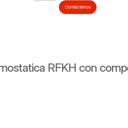
Contáctenos
ermostatica RFKH con com