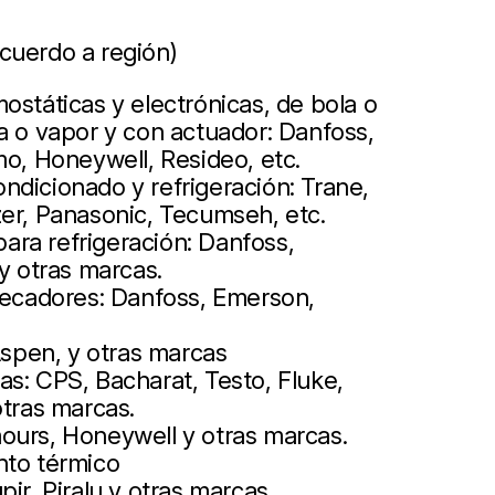
cuerdo a región)
ostáticas y electrónicas, de bola o
a o vapor y con actuador: Danfoss,
mo, Honeywell, Resideo, etc.
ndicionado y refrigeración: Trane,
zer, Panasonic, Tecumseh, etc.
ra refrigeración: Danfoss,
 y otras marcas.
 secadores: Danfoss, Emerson,
pen, y otras marcas
s: CPS, Bacharat, Testo, Fluke,
otras marcas.
ours, Honeywell y otras marcas.
nto térmico
ir, Piralu y otras marcas.