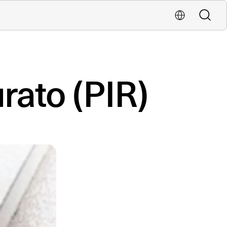
Buscar
Localiza una oficina
rato (PIR)