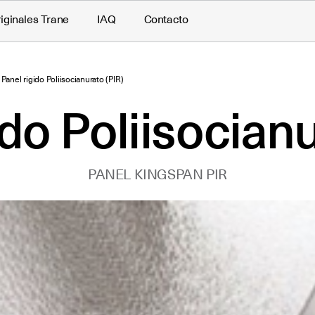
iginales Trane
IAQ
Contacto
Panel rigido Poliisocianurato (PIR)
ido Poliisocianu
PANEL KINGSPAN PIR