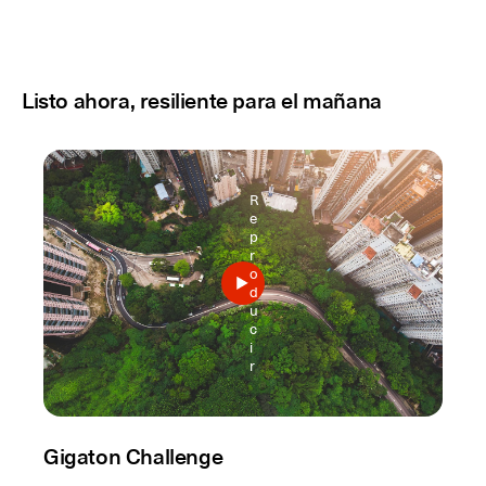
Listo ahora, resiliente para el mañana
R
e
p
r
o
d
u
c
i
r
Gigaton Challenge