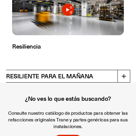
r
o
d
u
c
i
r
Resiliencia
RESILIENTE PARA EL MAÑANA
¿No ves lo que estás buscando?
Consulte nuestro catálogo de productos para obtener las
refacciones originales Trane y partes genéricas para sus
instalaciones.