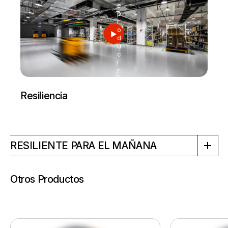
e
p
r
o
d
u
c
i
r
Resiliencia
RESILIENTE PARA EL MAÑANA
Otros Productos