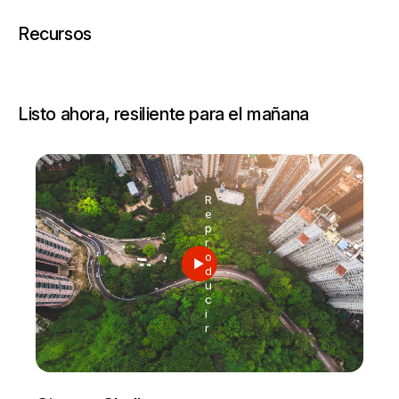
Recursos
Listo ahora, resiliente para el mañana
R
e
p
r
o
d
u
c
i
r