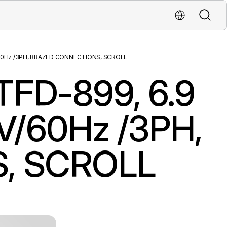
Buscar
Localiza una oficina
60Hz /3PH, BRAZED CONNECTIONS, SCROLL
FD-899, 6.9
V/60Hz /3PH,
, SCROLL