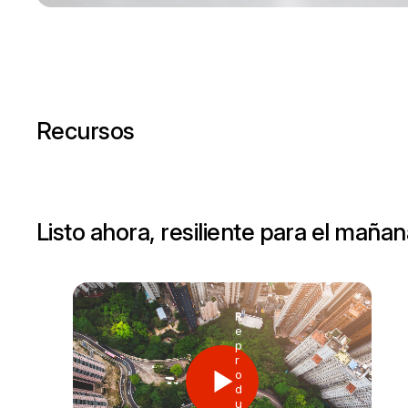
Recursos
Listo ahora, resiliente para el maña
R
e
p
r
o
d
u