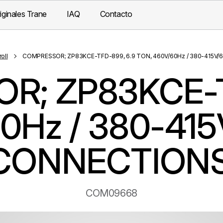
iginales Trane
IAQ
Contacto
oll
COMPRESSOR; ZP83KCE-TFD-899, 6.9 TON, 460V/60Hz / 380-415V/
; ZP83KCE-T
0Hz / 380-415
CONNECTIONS
COM09668