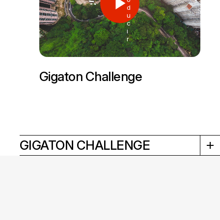
d
u
c
i
r
Gigaton Challenge
GIGATON CHALLENGE