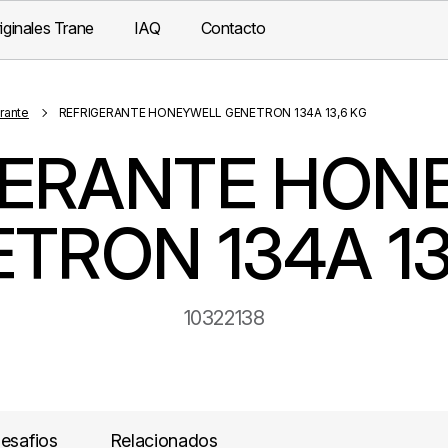
iginales Trane
IAQ
Contacto
rante
REFRIGERANTE HONEYWELL GENETRON 134A 13,6 KG
GERANTE HON
TRON 134A 13
10322138
esafios
Relacionados