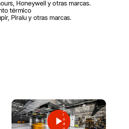
ours, Honeywell y otras marcas.
nto térmico
ir, Piralu y otras marcas.
R
e
p
r
o
d
u