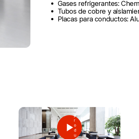
Gases refrigerantes: Chem
Tubos de cobre y aislamie
Placas para conductos: Alup
R
e
p
r
o
d
u