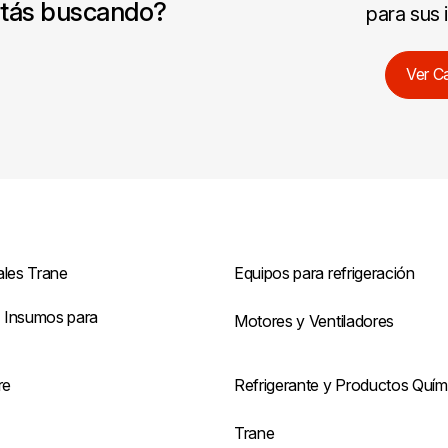
stás buscando?
para sus 
Ver C
ales Trane
Equipos para refrigeración
 Insumos para
Motores y Ventiladores
re
Refrigerante y Productos Quím
s
Trane