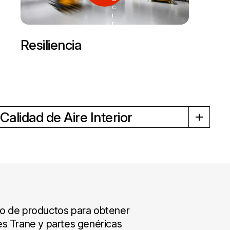
c
i
r
Resiliencia
Calidad de Aire Interior
go de productos para obtener
les Trane y partes genéricas