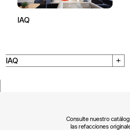
c
i
r
IAQ
IAQ
Consulte nuestro catálo
las refacciones origina