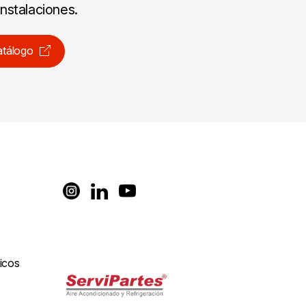
instalaciones.
atálogo
icos