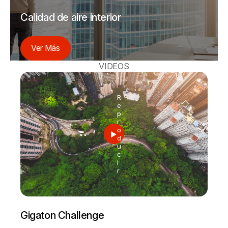
Calidad de aire interior
Ver Más
VIDEOS
R
e
p
r
o
d
u
c
i
r
Gigaton Challenge