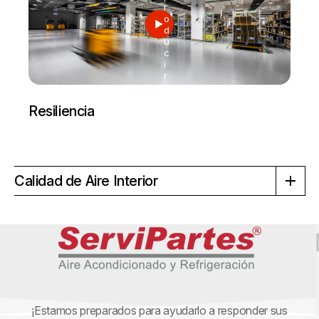
r
o
d
u
c
i
r
Resiliencia
Calidad de Aire Interior
¡Estamos preparados para ayudarlo a responder sus